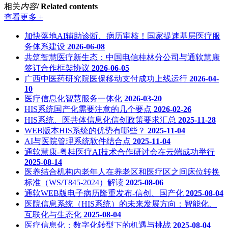
相关
内容
/ Related contents
查看更多 +
加快落地AI辅助诊断、病历审核！国家提速基层医疗服
务体系建设
2026-06-08
共筑智慧医疗新生态：中国电信桂林分公司与通软慧康
签订合作框架协议
2026-06-05
广西中医药研究院医保移动支付成功上线运行
2026-04-
10
医疗信息化智慧服务一体化
2026-03-20
HIS系统国产化需要注意的几个要点
2026-02-26
HIS系统、医共体信息化信创政策要求汇总
2025-11-28
WEB版本HIS系统的优势有哪些？
2025-11-04
AI与医院管理系统软件结合点
2025-11-04
通软慧康-粤桂医疗AI技术合作研讨会在云端成功举行
2025-08-14
医养结合机构内老年人在养老区和医疗区之间床位转换
标准（WS/T845-2024）解读
2025-08-06
通软WEB版电子病历隆重发布-信创、国产化
2025-08-04
医院信息系统（HIS系统）的未来发展方向：智能化、
互联化与生态化
2025-08-04
医疗信息化：数字化转型下的机遇与挑战
2025-08-04