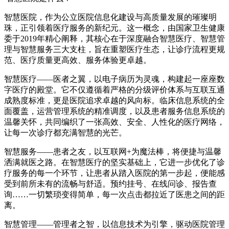
智慧医院，作为公立医院信息化建设与高质量发展的璀璨明
珠，正引领着医疗服务的新纪元。这一概念，由国家卫生健康
委于2019年精心阐释，其核心在于深度融合智慧医疗、智慧管
理与智慧服务三大支柱，旨在重塑医疗生态，让诊疗流程更规
范、医疗质量更高效、服务体验更卓越。
智慧医疗——医者之翼，以电子病历为灵魂，构建起一座座数
字医疗的殿堂。它不仅遵循着严格的分级评价体系与互联互通
成熟度标准，更是医院追求卓越的风向标。临床信息系统的全
面覆盖，运营管理系统的精准调度，以及患者服务信息系统的
温馨关怀，共同编织了一张高效、安全、人性化的医疗网络，
让每一次诊疗都充满智慧的光芒。
智慧服务——患者之友，以互联网+为魔法棒，将便捷与温馨
洒满就医之路。在智慧医疗的坚实基础上，它进一步优化了诊
疗服务的每一个环节，让患者从踏入医院的第一步起，便能感
受到前所未有的流畅与舒适。预约挂号、在线问诊、报告查
询……一切繁琐变得简单，每一次点击都拉近了医患之间的距
离。
智慧管理——管理者之智，以信息技术为引擎，驱动医院管理