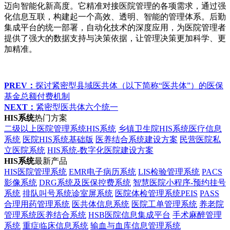
迈向智能化新高度。它精准对接医院管理的各项需求，通过强
化信息互联，构建起一个高效、透明、智能的管理体系。后勤
集成平台的统一部署，自动化技术的深度应用，为医院管理者
提供了强大的数据支持与决策依据，让管理决策更加科学、更
加精准。
PREV：
探讨紧密型县域医共体（以下简称“医共体”）的医保
基金总额付费机制
NEXT：
紧密型医共体六个统一
HIS系统
热门方案
二级以上医院管理系统HIS系统
乡镇卫生院HIS系统医疗信息
系统
医院HIS系统基础版
医养结合系统建设方案
民营医院私
立医院系统
HIS系统-数字化医院建设方案
HIS系统
最新产品
HIS医院管理系统
EMR电子病历系统
LIS检验管理系统
PACS
影像系统
DRG系统及医保控费系统
智慧医院小程序-预约挂号
系统
排队叫号系统诊室屏系统
医院体检管理系统PEIS
PASS
合理用药管理系统
医共体信息系统
医院工单管理系统
养老院
管理系统医养结合系统
HSB医院信息集成平台
手术麻醉管理
系统
重症临床信息系统
输血与血库信息管理系统