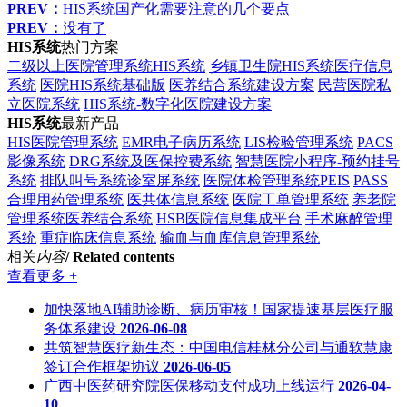
PREV：
HIS系统国产化需要注意的几个要点
PREV：
没有了
HIS系统
热门方案
二级以上医院管理系统HIS系统
乡镇卫生院HIS系统医疗信息
系统
医院HIS系统基础版
医养结合系统建设方案
民营医院私
立医院系统
HIS系统-数字化医院建设方案
HIS系统
最新产品
HIS医院管理系统
EMR电子病历系统
LIS检验管理系统
PACS
影像系统
DRG系统及医保控费系统
智慧医院小程序-预约挂号
系统
排队叫号系统诊室屏系统
医院体检管理系统PEIS
PASS
合理用药管理系统
医共体信息系统
医院工单管理系统
养老院
管理系统医养结合系统
HSB医院信息集成平台
手术麻醉管理
系统
重症临床信息系统
输血与血库信息管理系统
相关
内容
/ Related contents
查看更多 +
加快落地AI辅助诊断、病历审核！国家提速基层医疗服
务体系建设
2026-06-08
共筑智慧医疗新生态：中国电信桂林分公司与通软慧康
签订合作框架协议
2026-06-05
广西中医药研究院医保移动支付成功上线运行
2026-04-
10