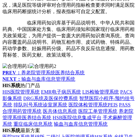
况，满足医院等级评审对合理用药指标检查要求同时满足医院
临床用药断据统计分析，报表指标可自定义配置。
临床用药知识库基于药品说明书、中华人民共和国
药典、中国国家处方集、临床用药须知和国家现行临床用药相
关政策规定，为用户提供一套庞大的用药知识查询系统。查询
内容覆盖药品说明书、药物互相作用、皮试药物、特殊药品、
药动学参数、妊娠用药分级、药品不良反应信息通报、用药教
育标签、医药文献、政策法规等。
PREV：
养老院管理系统医养结合系统
NEXT：
输血与血库信息管理系统
HIS系统
热门产品
HIS医院管理系统
EMR电子病历系统
LIS检验管理系统
PACS
影像系统
DRG系统及医保控费系统
智慧医院小程序-预约挂号
系统
排队叫号系统诊室屏系统
医院体检管理系统PEIS
PASS
合理用药管理系统
医共体信息系统
医院工单管理系统
养老院
管理系统医养结合系统
HSB医院信息集成平台
手术麻醉管理
系统
重症临床信息系统
输血与血库信息管理系统
HIS系统
最新方案
医院HIS系统基础版
二级以上医院管理系统HIS系统
乡镇卫生