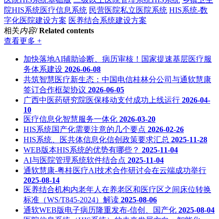
院HIS系统医疗信息系统
民营医院私立医院系统
HIS系统-数
字化医院建设方案
医养结合系统建设方案
相关
内容
/ Related contents
查看更多 +
加快落地AI辅助诊断、病历审核！国家提速基层医疗服
务体系建设
2026-06-08
共筑智慧医疗新生态：中国电信桂林分公司与通软慧康
签订合作框架协议
2026-06-05
广西中医药研究院医保移动支付成功上线运行
2026-04-
10
医疗信息化智慧服务一体化
2026-03-20
HIS系统国产化需要注意的几个要点
2026-02-26
HIS系统、医共体信息化信创政策要求汇总
2025-11-28
WEB版本HIS系统的优势有哪些？
2025-11-04
AI与医院管理系统软件结合点
2025-11-04
通软慧康-粤桂医疗AI技术合作研讨会在云端成功举行
2025-08-14
医养结合机构内老年人在养老区和医疗区之间床位转换
标准（WS/T845-2024）解读
2025-08-06
通软WEB版电子病历隆重发布-信创、国产化
2025-08-04