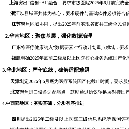
上海
突出“信创+AI”融合，要求市级医院2025年6月前
浙江
以县域医共体为核心，要求硬件与基础软件必须符合信
江苏
聚焦区域协同，提出2025年前实现省市县三级全民
2.华南地区：聚焦基层，强化数据治理
广东
将医疗健康纳入“数据要素×”行动计划重点领域，要
福建
明确2025年底前二级及以上医院核心业务系统国产化
3.华北地区：严守底线，破解适配难题
天津
划定2026年6月底为医疗系统国产化截止时间，要
北京
聚焦进口设备适配痛点，鼓励通过协议转换层对接国产系
4.中西部地区：夯实基础，分步有序推进
四川
提出2025年二级及以上医院三级信息系统等保测评