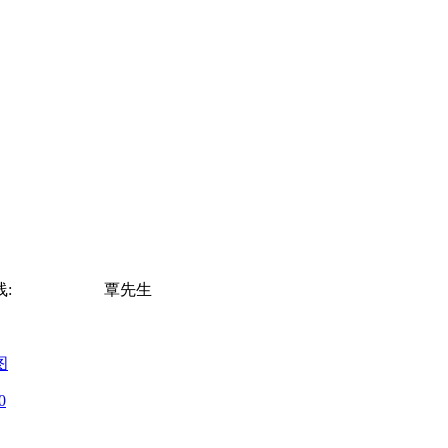
:
13878802560
覃先生
图
0