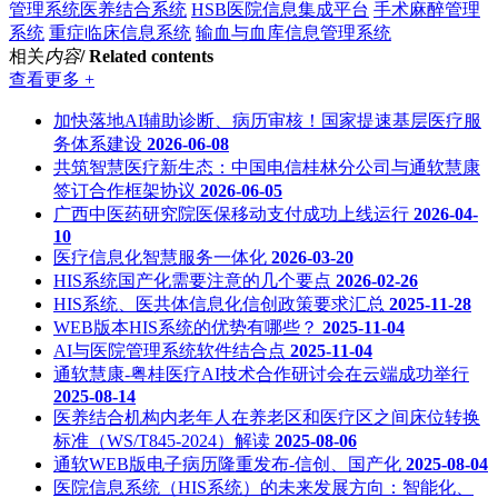
管理系统医养结合系统
HSB医院信息集成平台
手术麻醉管理
系统
重症临床信息系统
输血与血库信息管理系统
相关
内容
/ Related contents
查看更多 +
加快落地AI辅助诊断、病历审核！国家提速基层医疗服
务体系建设
2026-06-08
共筑智慧医疗新生态：中国电信桂林分公司与通软慧康
签订合作框架协议
2026-06-05
广西中医药研究院医保移动支付成功上线运行
2026-04-
10
医疗信息化智慧服务一体化
2026-03-20
HIS系统国产化需要注意的几个要点
2026-02-26
HIS系统、医共体信息化信创政策要求汇总
2025-11-28
WEB版本HIS系统的优势有哪些？
2025-11-04
AI与医院管理系统软件结合点
2025-11-04
通软慧康-粤桂医疗AI技术合作研讨会在云端成功举行
2025-08-14
医养结合机构内老年人在养老区和医疗区之间床位转换
标准（WS/T845-2024）解读
2025-08-06
通软WEB版电子病历隆重发布-信创、国产化
2025-08-04
医院信息系统（HIS系统）的未来发展方向：智能化、