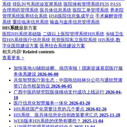
系统
排队叫号系统诊室屏系统
医院体检管理系统PEIS
PASS
合理用药管理系统
医共体信息系统
医院工单管理系统
养老院
管理系统医养结合系统
HSB医院信息集成平台
手术麻醉管理
系统
重症临床信息系统
输血与血库信息管理系统
HIS系统
最新方案
医院HIS系统基础版
二级以上医院管理系统HIS系统
乡镇卫生
院HIS系统医疗信息系统
民营医院私立医院系统
HIS系统-数
字化医院建设方案
医养结合系统建设方案
相关
内容
/ Related contents
查看更多 +
加快落地AI辅助诊断、病历审核！国家提速基层医疗服
务体系建设
2026-06-08
共筑智慧医疗新生态：中国电信桂林分公司与通软慧康
签订合作框架协议
2026-06-05
广西中医药研究院医保移动支付成功上线运行
2026-04-
10
医疗信息化智慧服务一体化
2026-03-20
HIS系统国产化需要注意的几个要点
2026-02-26
HIS系统、医共体信息化信创政策要求汇总
2025-11-28
WEB版本HIS系统的优势有哪些？
2025-11-04
AI与医院管理系统软件结合点
2025-11-04